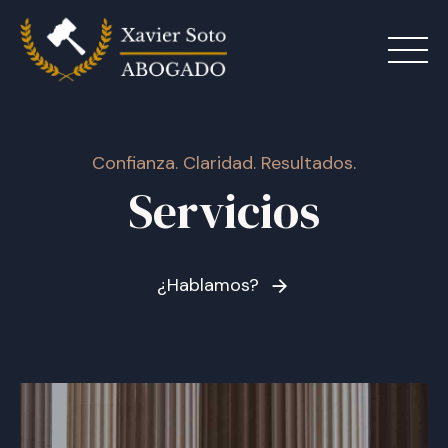
Skip
to
content
Abogado
Confianza. Claridad. Resultados.
Servicios
Servicios
Contactar
¿Hablamos?