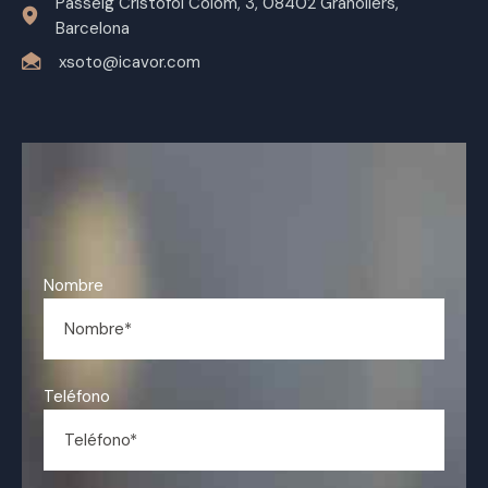
Passeig Cristòfol Colom, 3, 08402 Granollers,
Barcelona
xsoto@icavor.com
Nombre
Teléfono