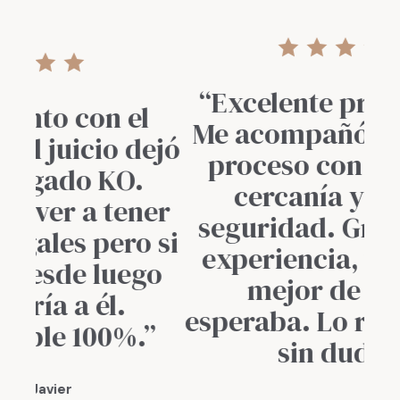
“Excelente profesional.
l
Me acompañó en todo el
ejó
se
proceso con claridad,
cercanía y mucha
er
E
seguridad. Gracias a su
 si
pr
experiencia, todo salió
go
l
mejor de lo que
esperaba. Lo recomiendo
”
sin dudar.”